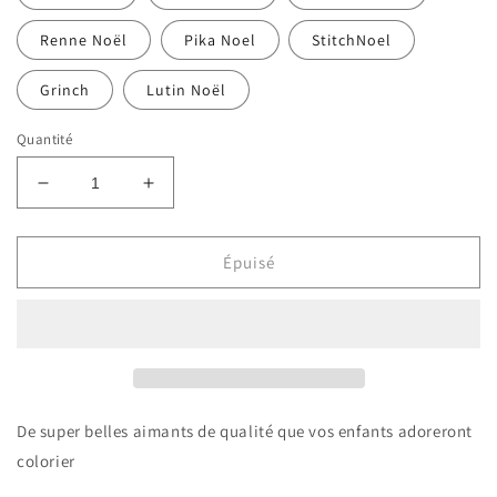
Renne Noël
Pika Noel
StitchNoel
Grinch
Lutin Noël
Quantité
Réduire
Augmenter
la
la
quantité
quantité
de
de
Épuisé
Aimant
Aimant
à
à
colorier
colorier
De super belles aimants de qualité que vos enfants adoreront
colorier