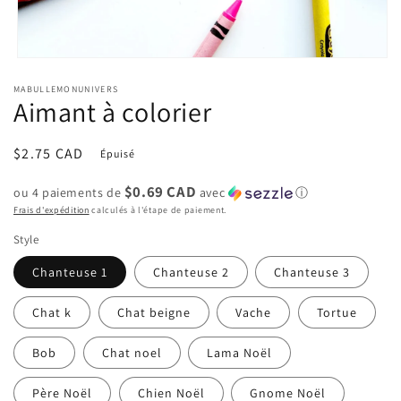
Ouvrir
le
MABULLEMONUNIVERS
média
Aimant à colorier
1
dans
une
fenêtre
Prix
$2.75 CAD
Épuisé
modale
habituel
$0.69 CAD
ou 4 paiements de
avec
ⓘ
Frais d'expédition
calculés à l'étape de paiement.
Style
Chanteuse 1
Chanteuse 2
Chanteuse 3
Chat k
Chat beigne
Vache
Tortue
Bob
Chat noel
Lama Noël
Père Noël
Chien Noël
Gnome Noël