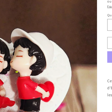
ou
Fra
Qua
Ce
d'
le