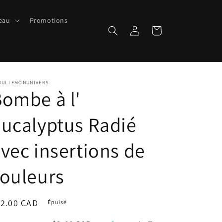
peau
Promotions
Connexion
Panier
BULLEMONUNIVERS
ombe à l'
ucalyptus Radié
vec insertions de
ouleurs
ix
12.00 CAD
Épuisé
bituel