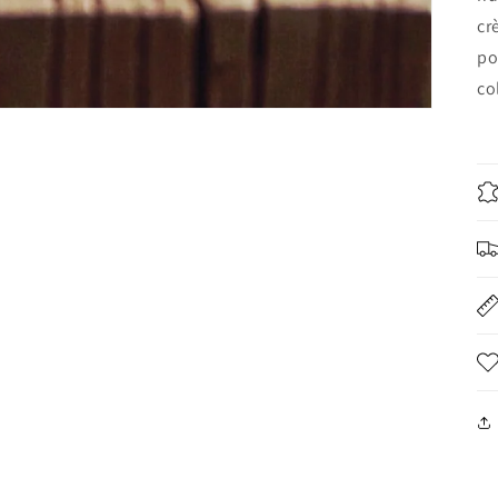
cr
po
co