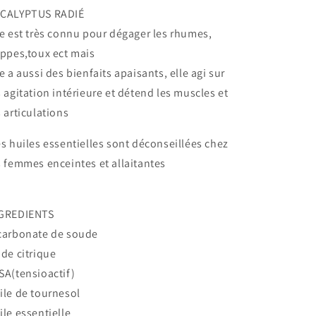
CALYPTUS RADIÉ
le est très connu pour dégager les rhumes,
ippes,toux ect mais
le a aussi des bienfaits apaisants, elle agi sur
s agitation intérieure et détend les muscles et
s articulations
s huiles essentielles sont déconseillées chez
s femmes enceintes et allaitantes
GREDIENTS
carbonate de soude
ide citrique
SA(tensioactif)
ile de tournesol
ile essentielle