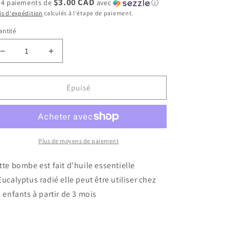
$3.00 CAD
 4 paiements de
avec
ⓘ
is d'expédition
calculés à l'étape de paiement.
ntité
Réduire
Augmenter
la
la
quantité
quantité
de
de
Épuisé
Bombe
Bombe
à
à
l&#39;
l&#39;
Eucalyptus
Eucalyptus
Radié
Radié
Plus de moyens de paiement
avec
avec
insertions
insertions
tte bombe est fait d'huile essentielle
de
de
Eucalyptus radié elle peut être utiliser chez
couleurs
couleurs
s enfants à partir de 3 mois