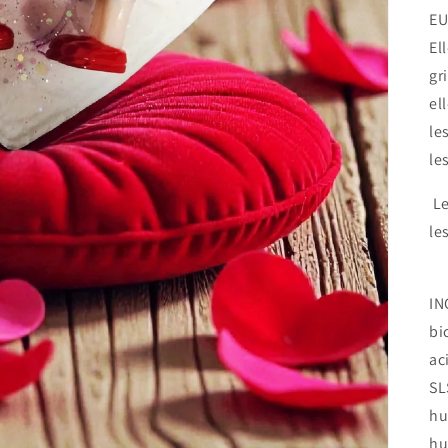
EU
El
gr
el
le
le
Le
le
IN
bi
ac
SL
hu
hu