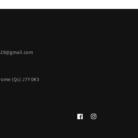
rs19@gmail.com
érome (Qc) J7Y 0K3
Facebook
Instagram