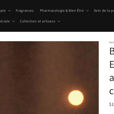
pie
Fragrances
Pharmacologie & Bien-Être
Soin de la 
éciale
Collection et artisans
MA
B
E
a
c
Pr
$
ha