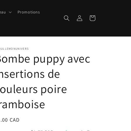
peau
Promotions
Connexion
Panier
BULLEMONUNIVERS
Bombe puppy avec
nsertions de
ouleurs poire
framboise
ix
7.00 CAD
bituel