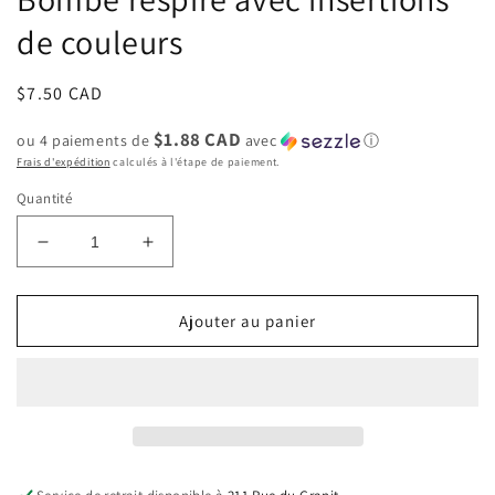
dans
une
de couleurs
fenêtre
modale
Prix
$7.50 CAD
habituel
$1.88 CAD
ou 4 paiements de
avec
ⓘ
Frais d'expédition
calculés à l'étape de paiement.
Quantité
Réduire
Augmenter
la
la
quantité
quantité
de
de
Ajouter au panier
Bombe
Bombe
respire
respire
avec
avec
insertions
insertions
de
de
couleurs
couleurs