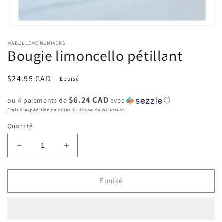
Ouvrir
le
MABULLEMONUNIVERS
média
Bougie limoncello pétillant
1
dans
une
fenêtre
Prix
$24.95 CAD
Épuisé
modale
habituel
$6.24 CAD
ou 4 paiements de
avec
ⓘ
Frais d'expédition
calculés à l'étape de paiement.
Quantité
Réduire
Augmenter
la
la
quantité
quantité
de
de
Épuisé
Bougie
Bougie
limoncello
limoncello
pétillant
pétillant