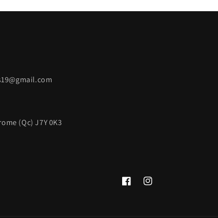
rs19@gmail.com
érome (Qc) J7Y 0K3
Facebook
Instagram