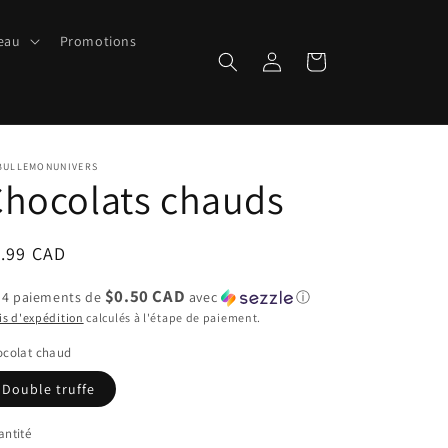
peau
Promotions
Connexion
Panier
BULLEMONUNIVERS
hocolats chauds
ix
1.99 CAD
bituel
$0.50 CAD
 4 paiements de
avec
ⓘ
is d'expédition
calculés à l'étape de paiement.
ocolat chaud
Double truffe
ntité