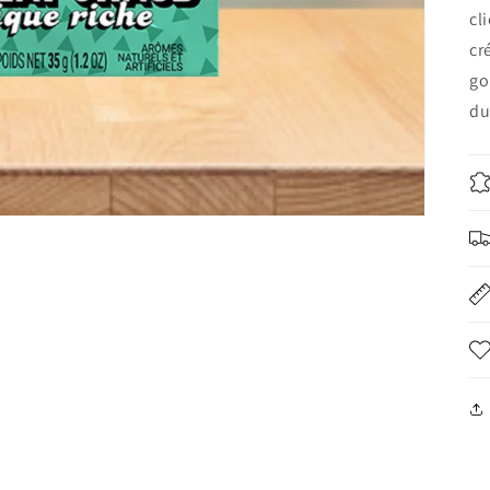
cl
cr
go
du