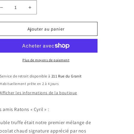
Réduire
Augmenter
la
la
quantité
quantité
de
de
Ajouter au panier
Chocolats
Chocolats
chauds
chauds
Plus de moyens de paiement
Service de retrait disponible à
211 Rue du Granit
Habituellement prête en 2 à 4 jours
Afficher les informations de la boutique
s amis Ratons « Cyril » :
uble truffe était notre premier mélange de
ocolat chaud signature apprécié par nos