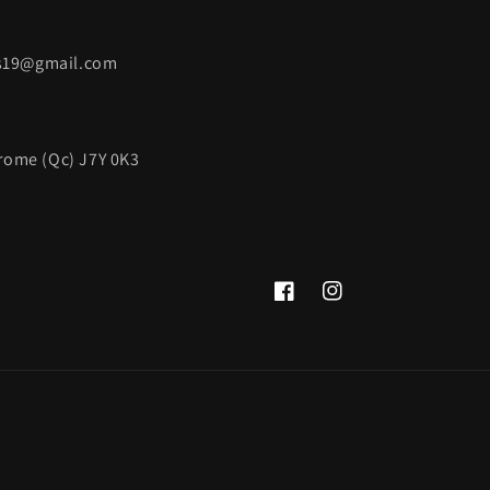
rs19@gmail.com
érome (Qc) J7Y 0K3
Facebook
Instagram