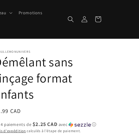
peau
Promotions
Connexion
Panier
BULLEMONUNIVERS
Démêlant sans
inçage format
nfants
ix
8.99 CAD
bituel
$2.25 CAD
 4 paiements de
avec
ⓘ
is d'expédition
calculés à l'étape de paiement.