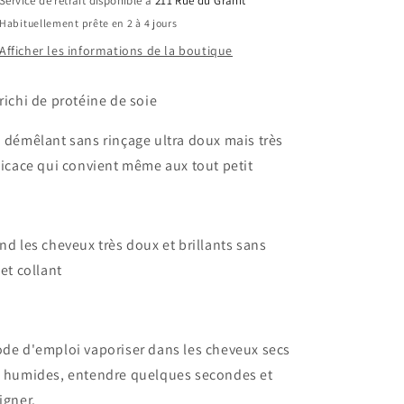
Service de retrait disponible à
211 Rue du Granit
Habituellement prête en 2 à 4 jours
Afficher les informations de la boutique
richi de protéine de soie
 démêlant sans rinçage ultra doux mais très
ficace qui convient même aux tout petit
nd les cheveux très doux et brillants sans
fet collant
de d'emploi vaporiser dans les cheveux secs
 humides, entendre quelques secondes et
igner.