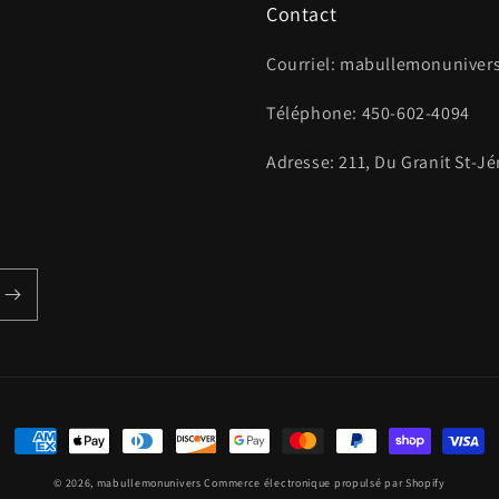
Contact
Courriel: mabullemonunive
Téléphone: 450-602-4094
Adresse: 211, Du Granit St-J
Moyens
de
© 2026,
mabullemonunivers
Commerce électronique propulsé par Shopify