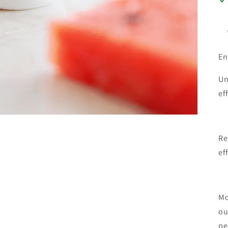
En
Un
ef
Re
ef
Mo
ou
pe