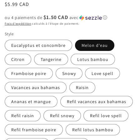
Prix
$5.99 CAD
habituel
$1.50 CAD
ou 4 paiements de
avec
ⓘ
Frais d'expédition
calculés à l'étape de paiement.
Style
Eucalyptus et concombre
Melon d'eau
Citron
Tangerine
Lotus bambou
Framboise poire
Snowy
Love spell
Vacances aux bahamas
Raisin
Ananas et mangue
Refil vacances aux bahamas
Refil raisin
Refil snowy
Refil love spell
Refil framboise poire
Refil lotus bambou