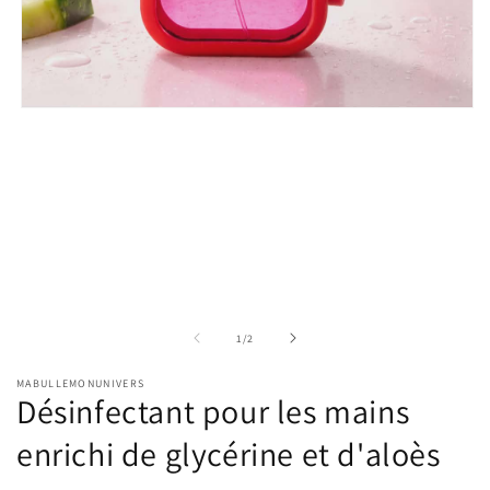
Ouvrir
le
média
1
dans
une
fenêtre
modale
de
1
/
2
MABULLEMONUNIVERS
Désinfectant pour les mains
enrichi de glycérine et d'aloès