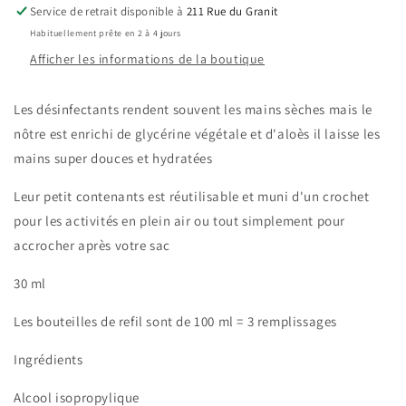
glycérine
glycérine
Service de retrait disponible à
211 Rue du Granit
et
et
Habituellement prête en 2 à 4 jours
d&#39;aloès
d&#39;aloès
Afficher les informations de la boutique
Les désinfectants rendent souvent les mains sèches mais le
nôtre est enrichi de glycérine végétale et d'aloès il laisse les
mains super douces et hydratées
Leur petit contenants est réutilisable et muni d'un crochet
pour les activités en plein air ou tout simplement pour
accrocher après votre sac
30 ml
Les bouteilles de refil sont de 100 ml = 3 remplissages
Ingrédients
Alcool isopropylique