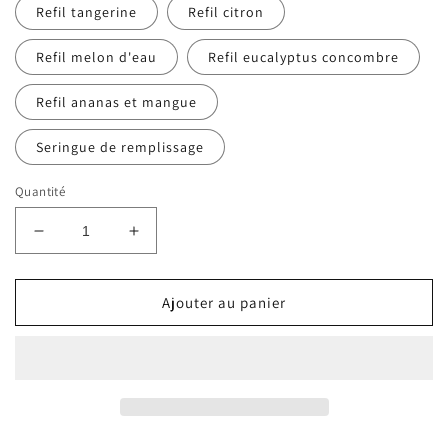
Refil tangerine
Refil citron
Refil melon d'eau
Refil eucalyptus concombre
Refil ananas et mangue
Seringue de remplissage
Quantité
Réduire
Augmenter
la
la
quantité
quantité
de
de
Ajouter au panier
Désinfectant
Désinfectant
pour
pour
les
les
mains
mains
enrichi
enrichi
de
de