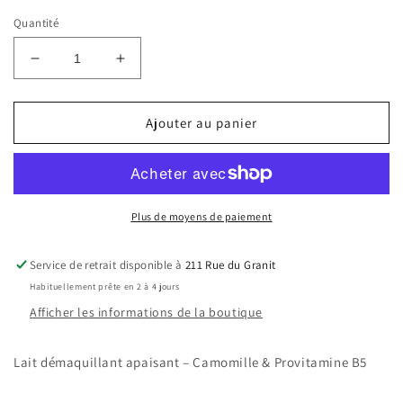
Quantité
Réduire
Augmenter
la
la
quantité
quantité
de
de
Ajouter au panier
Lait
Lait
démaquillant
démaquillant
élixir
élixir
douceur
douceur
Plus de moyens de paiement
Service de retrait disponible à
211 Rue du Granit
Habituellement prête en 2 à 4 jours
Afficher les informations de la boutique
Lait démaquillant apaisant – Camomille & Provitamine B5