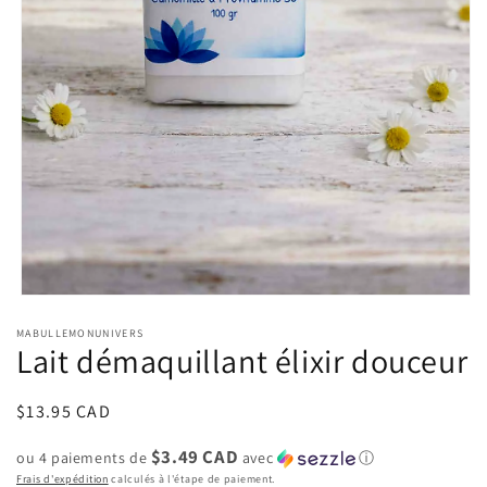
Ouvrir
le
MABULLEMONUNIVERS
média
Lait démaquillant élixir douceur
1
dans
une
fenêtre
Prix
$13.95 CAD
modale
habituel
$3.49 CAD
ou 4 paiements de
avec
ⓘ
Frais d'expédition
calculés à l'étape de paiement.