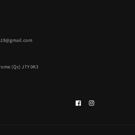
rs19@gmail.com
érome (Qc) J7Y 0K3
Facebook
Instagram