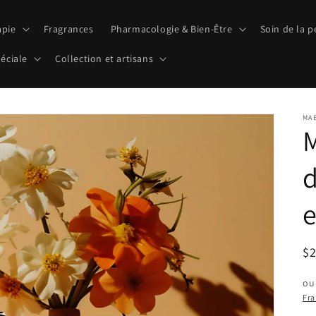
pie
Fragrances
Pharmacologie & Bien-Être
Soin de la 
éciale
Collection et artisans
MA
M
d
e
Pr
$
ha
ou
Fra