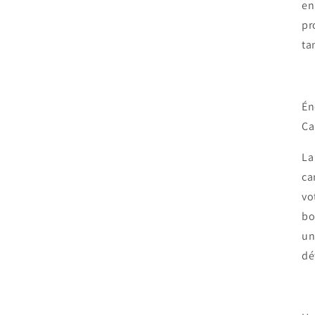
en
pr
ta
Én
Ca
La
ca
vo
bo
un
dé