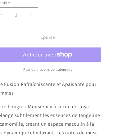
ntité
Réduire
Augmenter
la
la
quantité
quantité
de
de
Épuisé
Monsieur
Monsieur
-
-
Bougie
Bougie
de
de
soya,
soya,
Plus de moyens de paiement
Tangerine
Tangerine
et
et
e Fusion Rafraîchissante et Apaisante pour
camomille
camomille
ommes
tre bougie « Monsieur » à la cire de soya
lange subtilement les essences de tangerine
 camomille, créant un espace masculin à la
is dynamique et relaxant. Les notes de musc