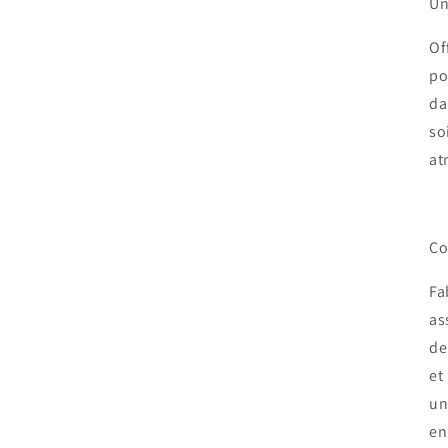
Un
Of
po
da
so
at
Co
Fa
as
de
et
un
en