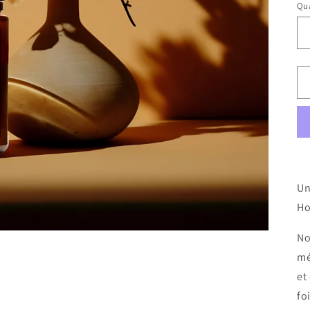
Qua
Un
H
No
mé
et
fo