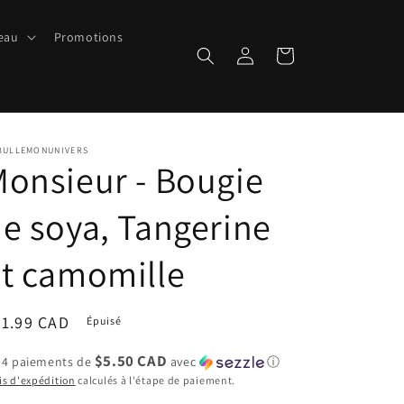
peau
Promotions
Connexion
Panier
BULLEMONUNIVERS
onsieur - Bougie
e soya, Tangerine
t camomille
ix
21.99 CAD
Épuisé
bituel
$5.50 CAD
 4 paiements de
avec
ⓘ
is d'expédition
calculés à l'étape de paiement.