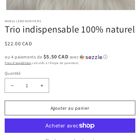
Ouvrir
le
MABULLEMONUNIVERS
média
Trio indispensable 100% naturel
1
dans
une
fenêtre
Prix
$22.00 CAD
modale
habituel
$5.50 CAD
ou 4 paiements de
avec
ⓘ
Frais d'expédition
calculés à l'étape de paiement.
Quantité
Réduire
Augmenter
la
la
quantité
quantité
de
de
Ajouter au panier
Trio
Trio
indispensable
indispensable
100%
100%
naturel
naturel